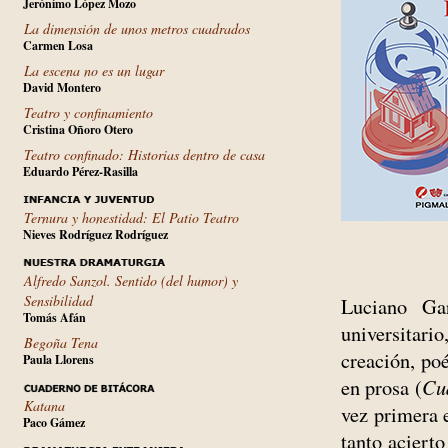
Jerónimo López Mozo
La dimensión de unos metros cuadrados
Carmen Losa
La escena no es un lugar
David Montero
Teatro y confinamiento
Cristina Oñoro Otero
Teatro confinado: Historias dentro de casa
Eduardo Pérez-Rasilla
Ternura y honestidad: El Patio Teatro
Nieves Rodríguez Rodríguez
Alfredo Sanzol. Sentido (del humor) y
Sensibilidad
Luciano Gar
Tomás Afán
universitar
Begoña Tena
creación, poé
Paula Llorens
en prosa (
Cu
Katana
vez primera e
Paco Gámez
tanto acierto