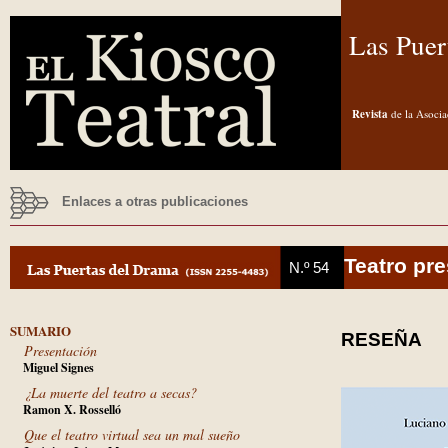
Las Puer
Revista
de la Asocia
Enlaces a otras publicaciones
Teatro pre
N.º 54
SUMARIO
RESEÑA
Presentación
Miguel Signes
¿La muerte del teatro a secas?
Ramon X. Rosselló
Que el teatro virtual sea un mal sueño