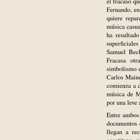
el fracaso q
Fernando, en
quiere repar
música casua
ha resultado
superficiale
Samuel Beck
Fracasa otr
simbolismo d
Carlos Maine
comienza a d
música de Ma
por una leve 
Entre ambos 
documentos d
llegan a rec
constituye 