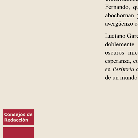
Fernando, q
abochornan 
avergüenzo c
Luciano Garc
doblemente 
oscuros mie
esperanza, c
su
Periferia
de un mundo i