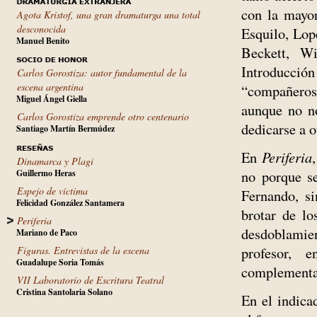
con la mayor
Agota Kristof, una gran dramaturga una total
desconocida
Esquilo, Lop
Manuel Benito
Beckett, W
Introducción
Carlos Gorostiza: autor fundamental de la
escena argentina
“compañeros 
Miguel Ángel Giella
aunque no n
Carlos Gorostiza emprende otro centenario
dedicarse a 
Santiago Martín Bermúdez
En
Periferia
Dinamarca y Plagi
no porque se
Guillermo Heras
Espejo de víctima
Fernando, s
Felicidad González Santamera
brotar de lo
Periferia
desdoblamien
Mariano de Paco
profesor, 
Figuras. Entrevistas de la escena
Guadalupe Soria Tomás
complementa
VII Laboratorio de Escritura Teatral
Cristina Santolaria Solano
En el indica